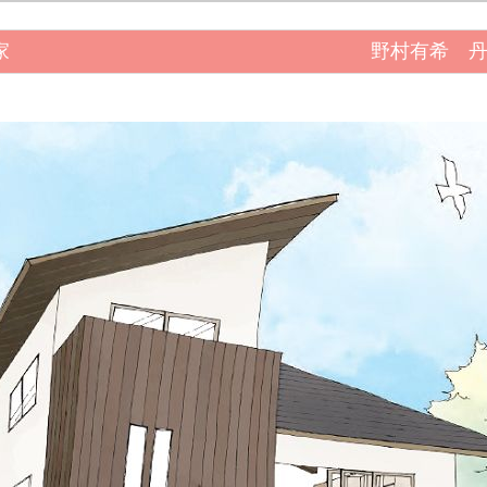
う家
野村有希 